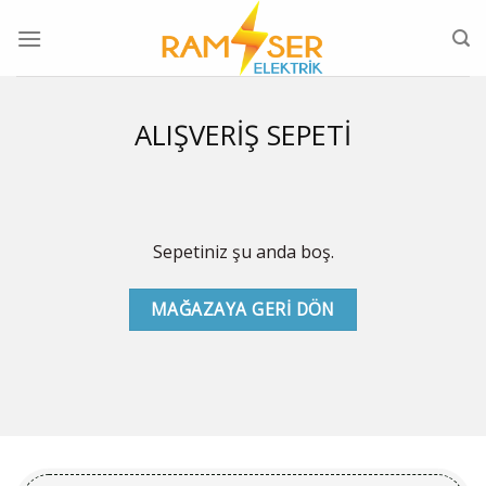
Skip
to
content
ALIŞVERIŞ SEPETI
Sepetiniz şu anda boş.
MAĞAZAYA GERI DÖN