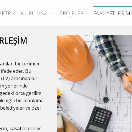
EKTRIK
KURUMSAL
PROJELER
FAALIYETLERIMI
ERLEŞİM
lanılan bir terimdir
i ifade eder. Bu
 (LV) arasında bir
şim yerlerinde
ölgedeki orta gerilim
le ilgili bir planlama
 belediyeler ve özel
erin, kasabaların ve