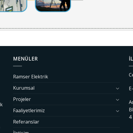
MENÜLER
İ
C
Ramser Elektrik
Kurumsal
E
Projeler
A
ak
B
Faaliyetlerimiz
4
Referanslar
n