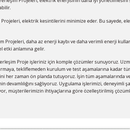
Yerleşim Projeleri, elektrik enerjisinin daha iyi yönetilmesini
bilir.
 Projeleri, elektrik kesintilerini minimize eder. Bu sayede, el
im Projeleri, daha az enerji kaybı ve daha verimli enerji kulla
 etki anlamına gelir.
 Yerleşim Proje işleriniz için komple çözümler sunuyoruz. U
ırmaya, tekliflemeden kurulum ve test aşamalarına kadar tüm 
ni her zaman ön planda tutuyoruz. İşin tüm aşamalarında ve 
 devamlılığını sağlıyoruz. Uygulama işlerimizi, deneyimli ş
iyor, müşterilerimizin ihtiyaçlarına göre özelleştirilmiş çözü