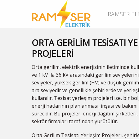
Skip
to
RAMSER EL
content
ORTA GERİLİM TESİSATI Y
PROJELERİ
Orta gerilim, elektrik enerjisinin iletiminde kul
ve 1 kV ila 36 kV arasındaki gerilim seviyelerin
seviyeler, yüksek gerilim (HV) ve düşük gerilim
ara seviyedir ve genellikle şehirlerde ve yerle
kullanılır. Tesisat yerleşim projeleri ise, bir b
enerji hatlarının planlanması, inşası ve bakımı i
sürecidir. Bu projeler, enerji dağıtım şirketleri,
sektör firmaları tarafından yürütülür.
Orta Gerilim Tesisatı Yerleşim Projeleri, şehirl