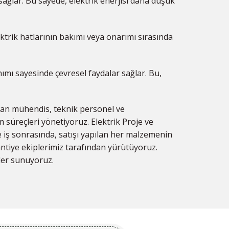
 sağlar. Bu sayede, elektrik enerjisi daha düşük
ektrik hatlarının bakımı veya onarımı sırasında
nımı sayesinde çevresel faydalar sağlar. Bu,
zman mühendis, teknik personel ve
süreçleri yönetiyoruz. Elektrik Proje ve
iş sonrasında, satışı yapılan her malzemenin
antiye ekiplerimiz tarafından yürütüyoruz.
mler sunuyoruz.