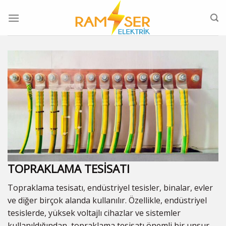
Skip
to
content
TOPRAKLAMA TESİSATI
Topraklama tesisatı, endüstriyel tesisler, binalar, evler
ve diğer birçok alanda kullanılır. Özellikle, endüstriyel
tesislerde, yüksek voltajlı cihazlar ve sistemler
kullanıldığından, topraklama tesisatı önemli bir unsur